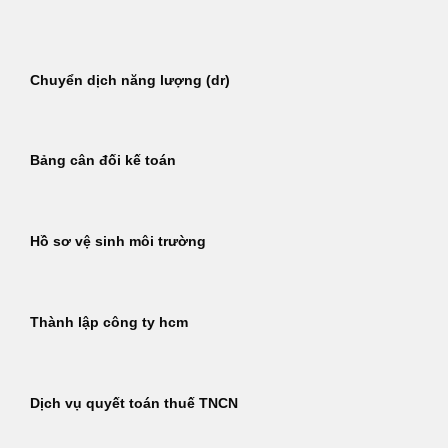
Bỏ
qua
nội
Chuyển dịch năng lượng (dr)
dung
Bảng cân đối kế toán
Hồ sơ vệ sinh môi trường
Thành lập công ty hcm
Dịch vụ quyết toán thuế TNCN